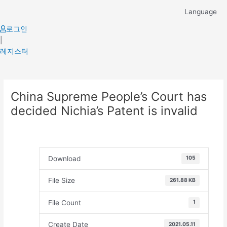
Skip
Language
to
content
로그인
|
레지스터
Post
China Supreme People’s Court has
navigation
decided Nichia’s Patent is invalid
Download
105
File Size
261.88 KB
File Count
1
Create Date
2021.05.11