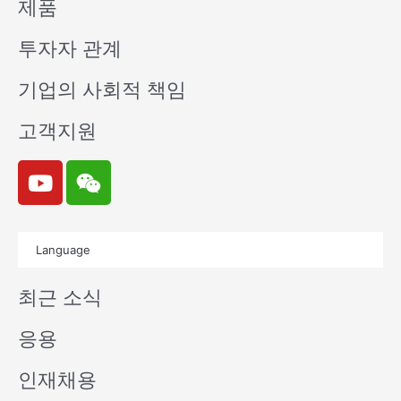
제품
투자자 관계
기업의 사회적 책임
고객지원
Y
W
o
e
u
i
t
x
Language
u
i
b
n
최근 소식
e
응용
인재채용