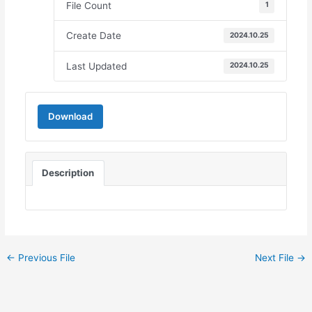
File Count
1
Create Date
2024.10.25
Last Updated
2024.10.25
Download
Description
←
Previous File
Next File
→