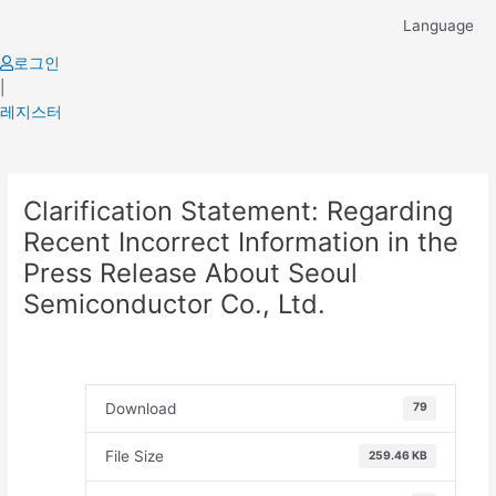
Skip
Language
to
content
로그인
|
레지스터
Post
Clarification Statement: Regarding
navigation
Recent Incorrect Information in the
Press Release About Seoul
Semiconductor Co., Ltd.
Download
79
File Size
259.46 KB