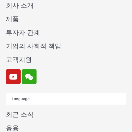
회사 소개
제품
투자자 관계
기업의 사회적 책임
고객지원
Y
W
o
e
u
i
t
x
Language
u
i
b
n
최근 소식
e
응용