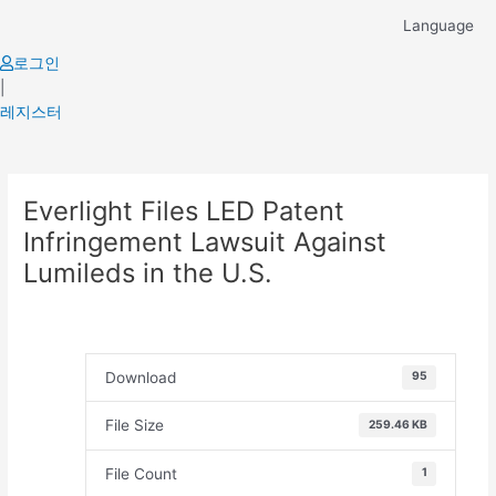
Skip
Language
to
content
로그인
|
레지스터
Post
Everlight Files LED Patent
navigation
Infringement Lawsuit Against
Lumileds in the U.S.
Download
95
File Size
259.46 KB
File Count
1