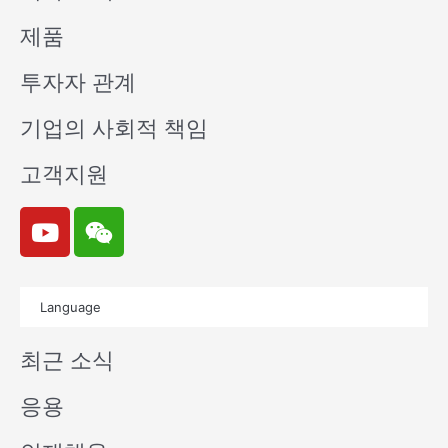
제품
투자자 관계
기업의 사회적 책임
고객지원
Y
W
o
e
u
i
t
x
Language
u
i
b
n
최근 소식
e
응용