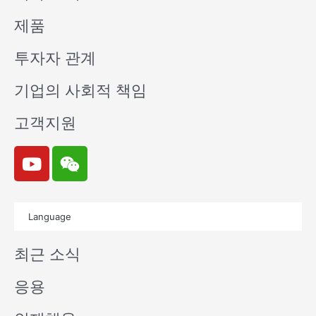
제품
투자자 관계
기업의 사회적 책임
고객지원
Y
W
o
e
u
i
t
x
Language
u
i
b
n
최근 소식
e
응용