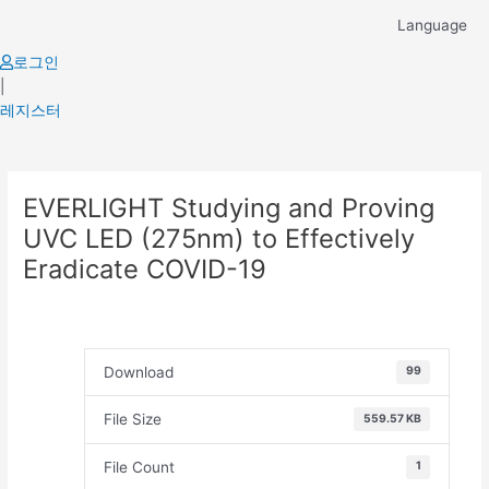
Skip
Language
to
content
로그인
|
레지스터
Post
EVERLIGHT Studying and Proving
navigation
UVC LED (275nm) to Effectively
Eradicate COVID-19
Download
99
File Size
559.57 KB
File Count
1