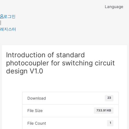
Skip
Language
to
content
로그인
|
레지스터
Post
Introduction of standard
navigation
photocoupler for switching circuit
design V1.0
Download
23
File Size
733.91 KB
File Count
1