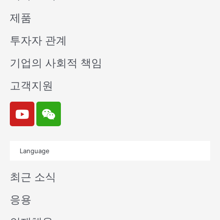
제품
투자자 관계
기업의 사회적 책임
고객지원
Y
W
o
e
u
i
t
x
Language
u
i
b
n
최근 소식
e
응용