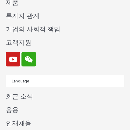
제품
투자자 관계
기업의 사회적 책임
고객지원
Y
W
o
e
u
i
t
x
Language
u
i
b
n
최근 소식
e
응용
인재채용