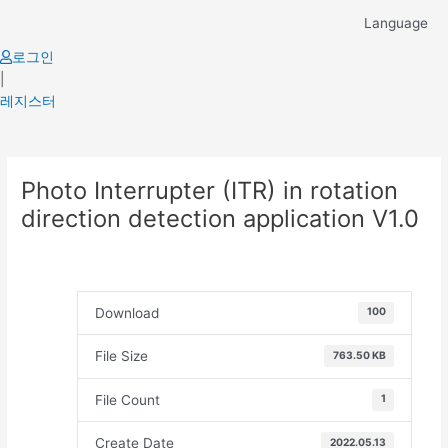
Skip
Language
to
content
로그인
|
레지스터
Post
Photo Interrupter (ITR) in rotation
navigation
direction detection application V1.0
Download
100
File Size
763.50 KB
File Count
1
Create Date
2022.05.13