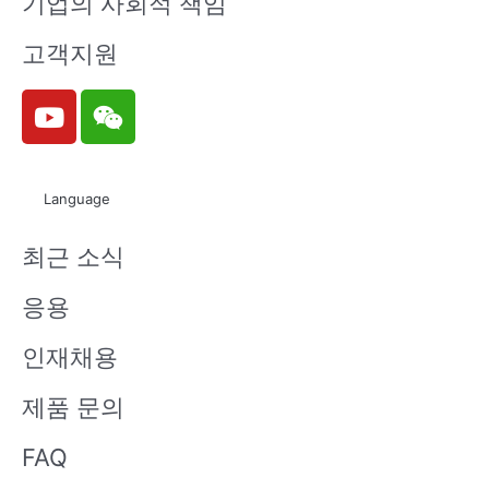
기업의 사회적 책임
고객지원
Y
W
o
e
u
i
t
x
Language
u
i
b
n
최근 소식
e
응용
인재채용
제품 문의
FAQ