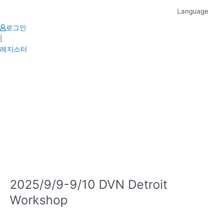
Skip
Language
to
content
로그인
|
레지스터
2025/9/9-9/10 DVN Detroit
Workshop