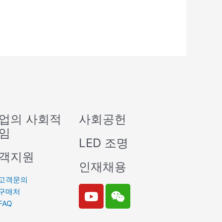
업의 사회적
사회공헌
임
LED 조명
객지원
인재채용
고객문의
Y
W
구매처
o
e
FAQ
u
i