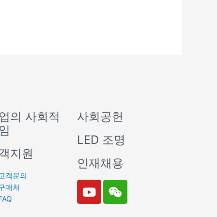
업의 사회적
사회공헌
임
LED 조명
객지원
인재채용
고객문의
Y
W
구매처
o
e
FAQ
u
i