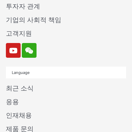
투자자 관계
기업의 사회적 책임
고객지원
Y
W
o
e
u
i
t
x
Language
u
i
b
n
최근 소식
e
응용
인재채용
제품 문의