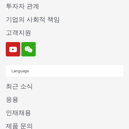
투자자 관계
기업의 사회적 책임
고객지원
Y
W
o
e
u
i
t
x
Language
u
i
b
n
최근 소식
e
응용
인재채용
제품 문의