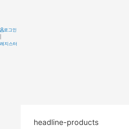
Skip
to
content
로그인
|
레지스터
headline-products