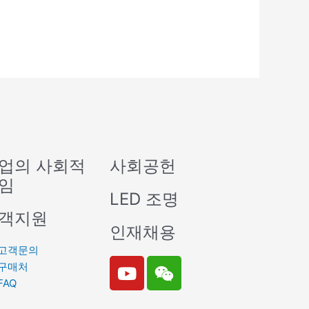
업의 사회적
사회공헌
임
LED 조명
객지원
인재채용
고객문의
Y
W
구매처
o
e
FAQ
u
i