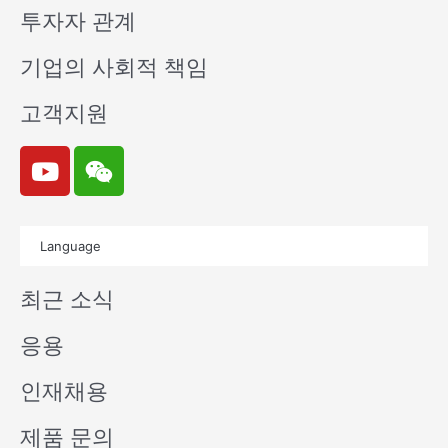
투자자 관계
기업의 사회적 책임
고객지원
Y
W
o
e
u
i
t
x
Language
u
i
b
n
최근 소식
e
응용
인재채용
제품 문의