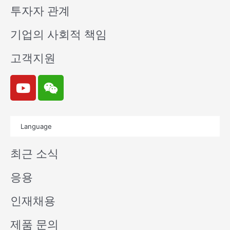
투자자 관계
기업의 사회적 책임
고객지원
Y
W
o
e
u
i
t
x
Language
u
i
b
n
최근 소식
e
응용
인재채용
제품 문의