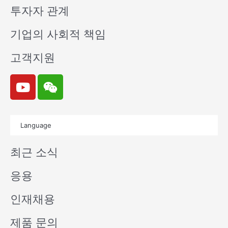
투자자 관계
기업의 사회적 책임
고객지원
Y
W
o
e
u
i
t
x
Language
u
i
b
n
최근 소식
e
응용
인재채용
제품 문의