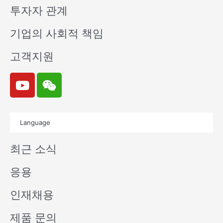
투자자 관계
기업의 사회적 책임
고객지원
Y
W
o
e
u
i
t
x
Language
u
i
b
n
최근 소식
e
응용
인재채용
제품 문의