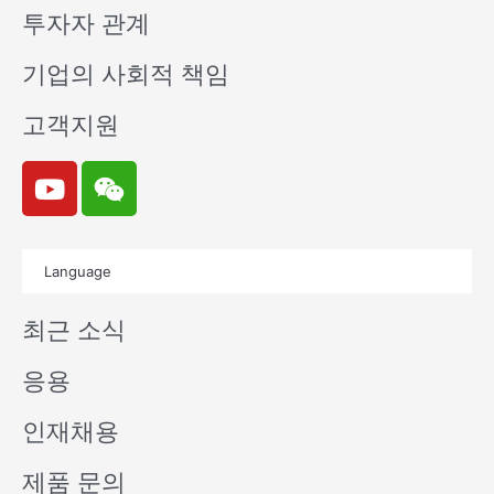
투자자 관계
기업의 사회적 책임
고객지원
Y
W
o
e
u
i
t
x
Language
u
i
b
n
최근 소식
e
응용
인재채용
제품 문의