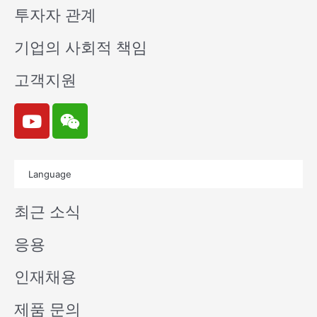
투자자 관계
기업의 사회적 책임
고객지원
Y
W
o
e
u
i
t
x
Language
u
i
b
n
최근 소식
e
응용
인재채용
제품 문의