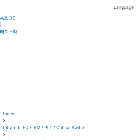
Skip
Language
to
content
로그인
|
레지스터
Index
Infrared LED / IRM / PLT / Optical Switch