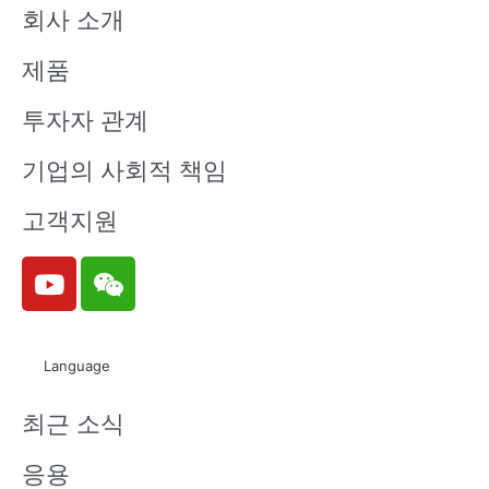
회사 소개
제품
투자자 관계
기업의 사회적 책임
고객지원
Y
W
o
e
u
i
t
x
Language
u
i
b
n
최근 소식
e
응용