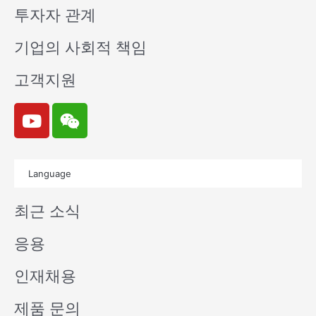
투자자 관계
기업의 사회적 책임
고객지원
Y
W
o
e
u
i
t
x
Language
u
i
b
n
최근 소식
e
응용
인재채용
제품 문의