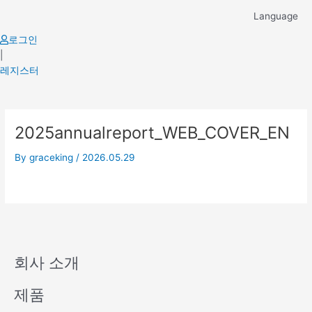
Skip
Language
to
content
로그인
|
레지스터
2025annualreport_WEB_COVER_EN
By
graceking
/
2026.05.29
회사 소개
제품