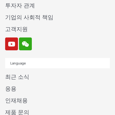
투자자 관계
기업의 사회적 책임
고객지원
Y
W
o
e
u
i
t
x
Language
u
i
b
n
최근 소식
e
응용
인재채용
제품 문의