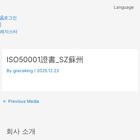
Skip
Language
to
content
로그인
|
레지스터
Post
ISO50001證書_SZ蘇州
navigation
By
graceking
/
2025.12.23
←
Previous Media
회사 소개