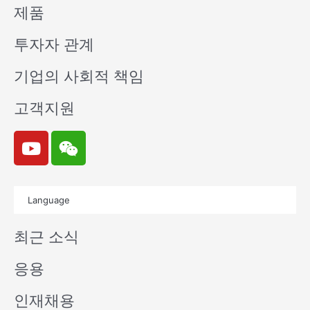
제품
투자자 관계
기업의 사회적 책임
고객지원
Y
W
o
e
u
i
t
x
Language
u
i
b
n
최근 소식
e
응용
인재채용