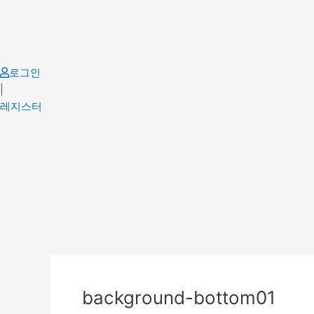
Skip
to
content
로그인
|
레지스터
background-bottom01