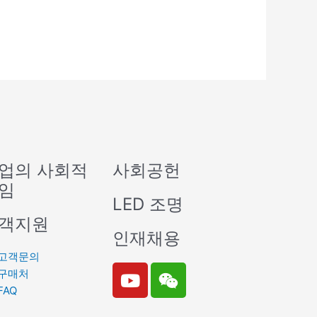
업의 사회적
사회공헌
임
LED 조명
객지원
인재채용
고객문의
Y
W
구매처
o
e
FAQ
u
i