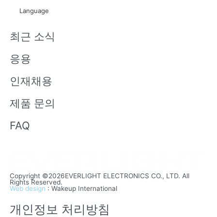
t
x
Language
u
i
b
n
최근 소식
e
응용
인재채용
제품 문의
FAQ
Copyright ©2026EVERLIGHT ELECTRONICS CO., LTD. All
Rights Reserved.
Web design
: Wakeup International
개인정보 처리방침