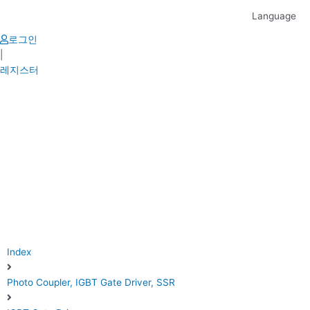
Skip
Language
to
content
로그인
|
레지스터
Index
Photo Coupler, IGBT Gate Driver, SSR