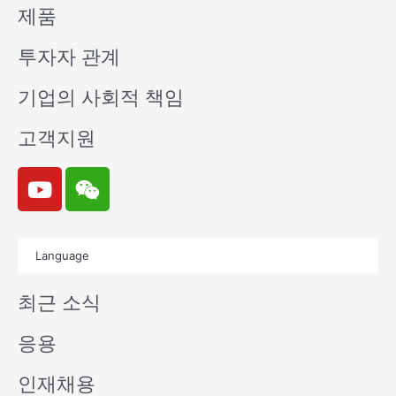
제품
투자자 관계
기업의 사회적 책임
고객지원
Y
W
o
e
u
i
t
x
Language
u
i
b
n
최근 소식
e
응용
인재채용