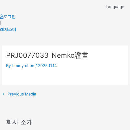
Skip
Language
to
content
로그인
|
레지스터
Post
PRJ0077033_Nemko證書
navigation
By
timmy chen
/
2025.11.14
←
Previous Media
회사 소개