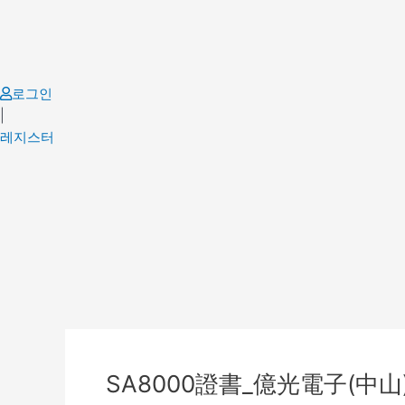
Skip
to
content
로그인
|
레지스터
Post
navigation
SA8000證書_億光電子(中山