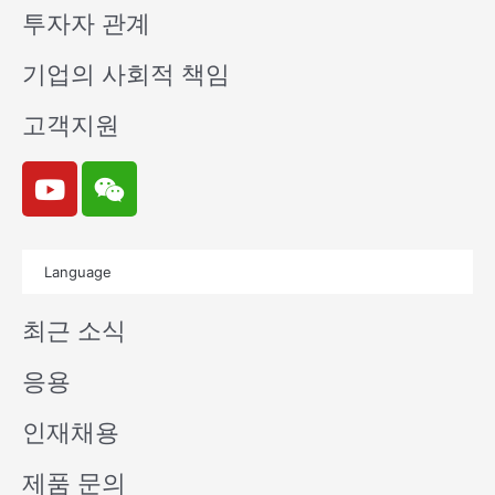
투자자 관계
기업의 사회적 책임
고객지원
Y
W
o
e
u
i
t
x
Language
u
i
b
n
최근 소식
e
응용
인재채용
제품 문의