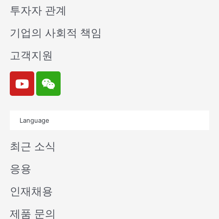
투자자 관계
기업의 사회적 책임
고객지원
Y
W
o
e
u
i
t
x
Language
u
i
b
n
최근 소식
e
응용
인재채용
제품 문의