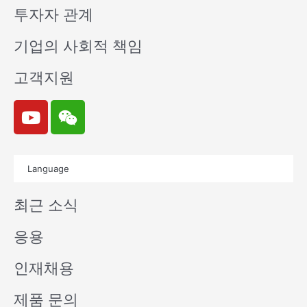
투자자 관계
기업의 사회적 책임
고객지원
Y
W
o
e
u
i
t
x
Language
u
i
b
n
최근 소식
e
응용
인재채용
제품 문의