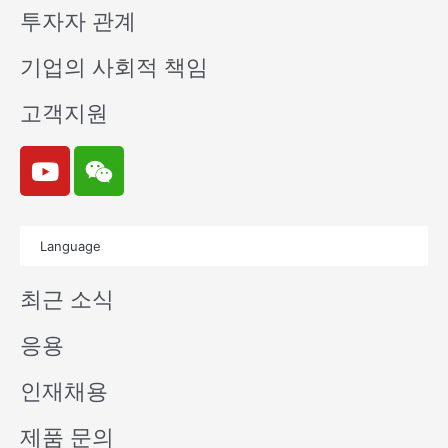
투자자 관계
기업의 사회적 책임
고객지원
Y
W
o
e
u
i
t
x
Language
u
i
b
n
최근 소식
e
응용
인재채용
제품 문의