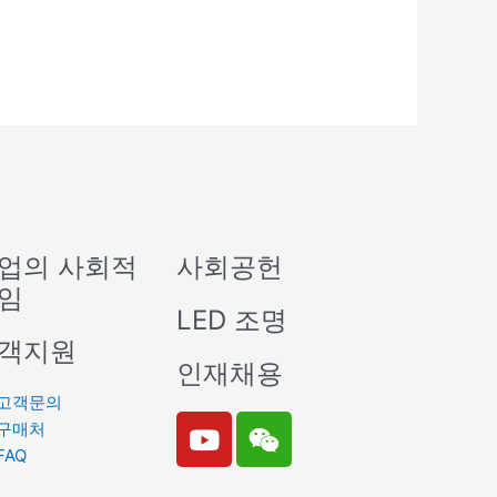
업의 사회적
사회공헌
임
LED 조명
객지원
인재채용
고객문의
Y
W
구매처
o
e
FAQ
u
i