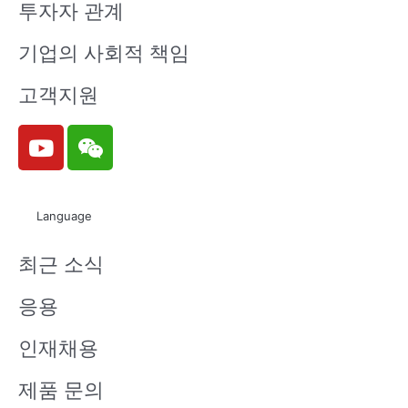
투자자 관계
기업의 사회적 책임
고객지원
Y
W
o
e
u
i
t
x
Language
u
i
b
n
최근 소식
e
응용
인재채용
제품 문의