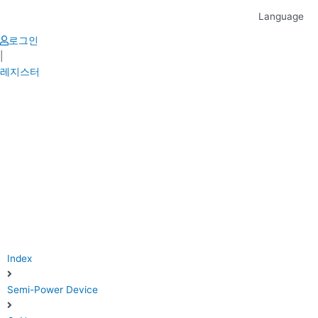
Skip
Language
to
content
로그인
|
레지스터
Index
Semi-Power Device