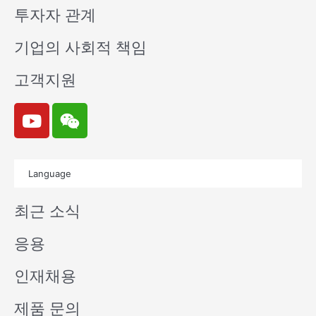
투자자 관계
기업의 사회적 책임
고객지원
Y
W
o
e
u
i
t
x
Language
u
i
b
n
최근 소식
e
응용
인재채용
제품 문의