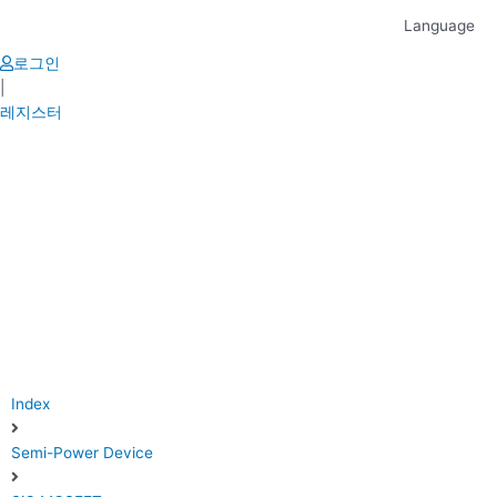
Skip
Language
to
content
로그인
|
레지스터
Index
Semi-Power Device