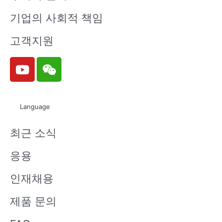
기업의 사회적 책임
고객지원
Y
W
o
e
u
i
t
x
Language
u
i
b
n
최근 소식
e
응용
인재채용
제품 문의