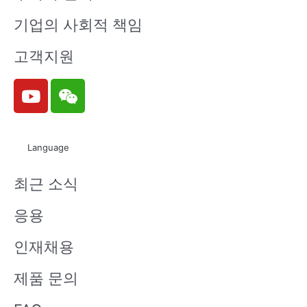
기업의 사회적 책임
고객지원
Y
W
o
e
u
i
t
x
Language
u
i
b
n
최근 소식
e
응용
인재채용
제품 문의