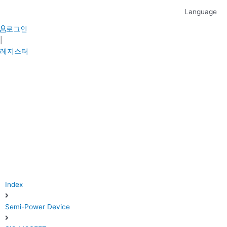
Skip
Language
to
content
로그인
|
레지스터
Index
Semi-Power Device