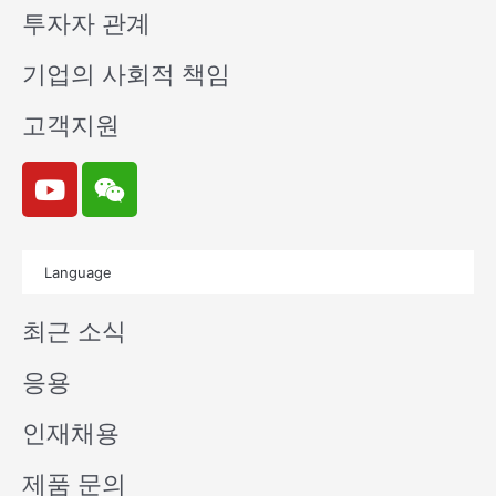
투자자 관계
기업의 사회적 책임
고객지원
Y
W
o
e
u
i
t
x
Language
u
i
b
n
최근 소식
e
응용
인재채용
제품 문의