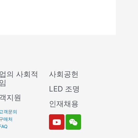
업의 사회적
사회공헌
임
LED 조명
객지원
인재채용
고객문의
Y
W
구매처
o
e
FAQ
u
i