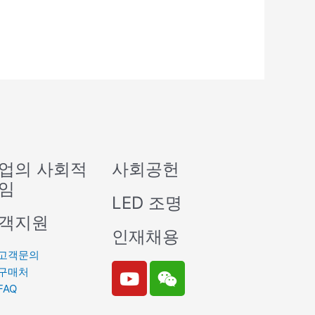
업의 사회적
사회공헌
임
LED 조명
객지원
인재채용
고객문의
Y
W
구매처
o
e
FAQ
u
i