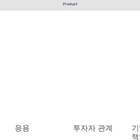
Product
응용
투자자 관계
기
책