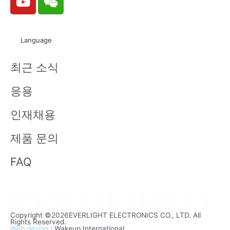
o
e
u
i
t
x
Language
u
i
b
n
최근 소식
e
응용
인재채용
제품 문의
FAQ
Copyright ©2026EVERLIGHT ELECTRONICS CO., LTD. All
Rights Reserved.
Web design
: Wakeup International