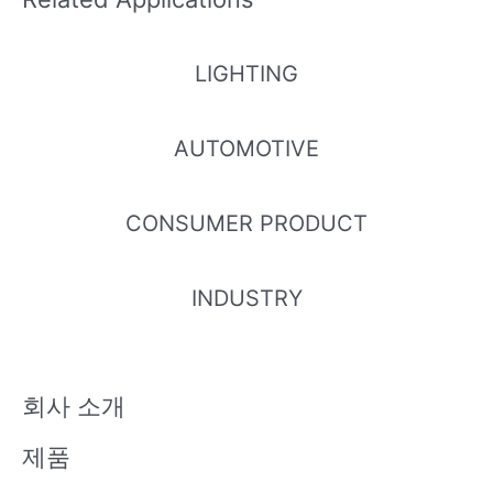
HC-IR383
HC-HIR38
HIR-C19D
IR-SSA-N
LIGHTING
815C1/L74
3822C1/L
-1O150-9
120/L873-
3-150/08
933-8012/
0/L874-P
P03/TR
T
08T
01/TR
AUTOMOTIVE
CONSUMER PRODUCT
IR-C19D-1
HIR-C19D
IR-C19D-1
HIR-C19D/
N90/L741-
-1N45/L6
O90/L834
L298-P01/
P03/TR
49-P03/T
-P01/TR
TR
INDUSTRY
R
회사 소개
HIR-C19D
HC-IR282
-1N90/L6
017C2/L8
제품
49-P03/T
73-060/1
R
T