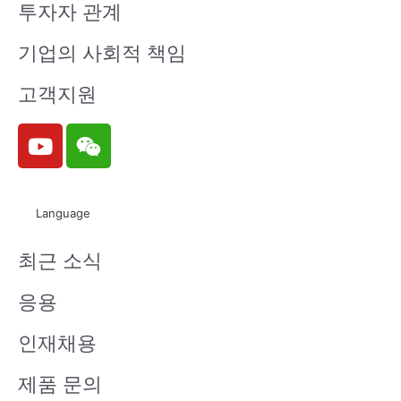
투자자 관계
기업의 사회적 책임
고객지원
Y
W
o
e
u
i
t
x
Language
u
i
b
n
최근 소식
e
응용
인재채용
제품 문의