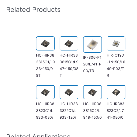
Related Products
HC-HIR38
HC-HIR38
HIR-C19D
IR-S06-P1
3815C1/L9
3815C1/L9
-1N150/L6
20/L741-P
33-150/0
47-150/08
49-P03/T
03/TR
8T
T
R
HC-HIR38
HC-HIR38
HC-HIR38
HC-IR383
3823C1/L
3822C1/L
3815C2/L
823C2/L7
933-080/
933-120/
949-150/0
41-080/0
08T
08T
8T
8T
Related Applications