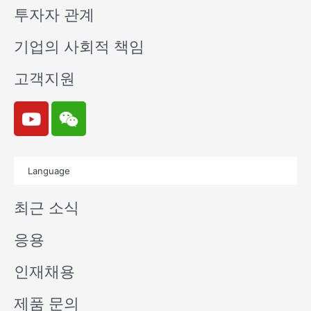
투자자 관계
기업의 사회적 책임
고객지원
Y
W
o
e
u
i
t
x
Language
u
i
b
n
최근 소식
e
응용
인재채용
제품 문의