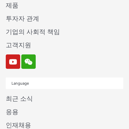
제품
투자자 관계
기업의 사회적 책임
고객지원
Y
W
o
e
u
i
t
x
Language
u
i
b
n
최근 소식
e
응용
인재채용