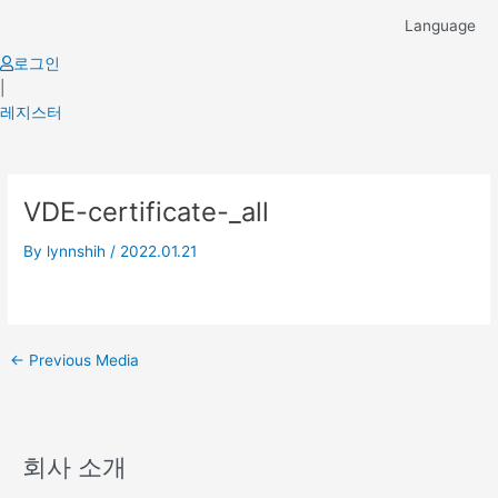
Skip
Language
to
content
로그인
|
레지스터
Post
VDE-certificate-_all
navigation
By
lynnshih
/
2022.01.21
←
Previous Media
회사 소개