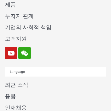
제품
투자자 관계
기업의 사회적 책임
고객지원
Y
W
o
e
u
i
t
x
Language
u
i
b
n
최근 소식
e
응용
인재채용