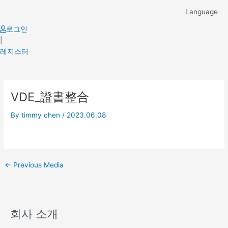
Skip
Language
to
content
로그인
|
레지스터
Post
VDE_證書整合
navigation
By
timmy chen
/
2023.06.08
←
Previous Media
회사 소개