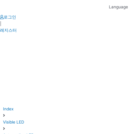
Skip
Language
to
content
로그인
|
레지스터
Index
Visible LED