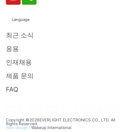
o
e
u
i
t
x
Language
u
i
b
n
최근 소식
e
응용
인재채용
제품 문의
FAQ
Copyright ©2026EVERLIGHT ELECTRONICS CO., LTD. All
Rights Reserved.
Web design
: Wakeup International