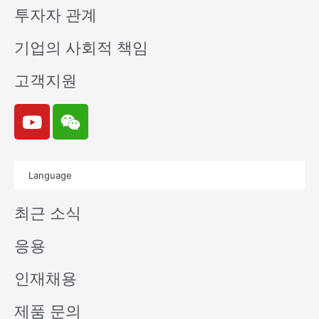
투자자 관계
기업의 사회적 책임
고객지원
Y
W
o
e
u
i
t
x
Language
u
i
b
n
최근 소식
e
응용
인재채용
제품 문의