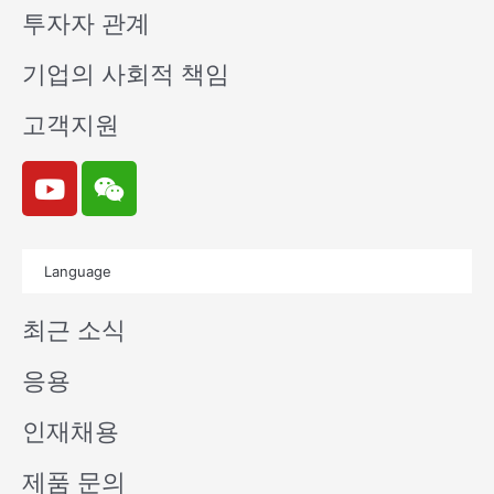
투자자 관계
기업의 사회적 책임
고객지원
Y
W
o
e
u
i
t
x
Language
u
i
b
n
최근 소식
e
응용
인재채용
제품 문의