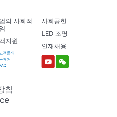
업의 사회적
사회공헌
임
LED 조명
객지원
인재채용
고객문의
Y
W
구매처
o
e
FAQ
u
i
t
x
u
i
방침
b
n
e
ice