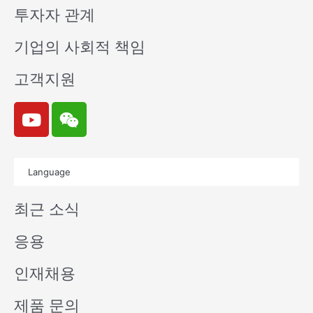
투자자 관계
기업의 사회적 책임
고객지원
Y
W
o
e
u
i
t
x
Language
u
i
b
n
최근 소식
e
응용
인재채용
제품 문의