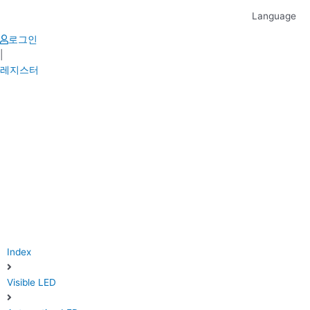
Skip
Language
to
content
로그인
|
레지스터
Index
Visible LED