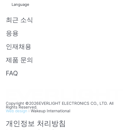
t
x
Language
u
i
b
n
최근 소식
e
응용
인재채용
제품 문의
FAQ
Copyright ©2026EVERLIGHT ELECTRONICS CO., LTD. All
Rights Reserved.
Web design
: Wakeup International
개인정보 처리방침